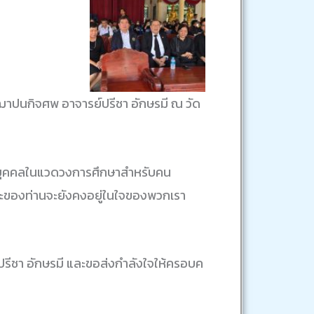
าปนกิจศพ อาจารย์ปรีชา อักษรมี ณ วัด
ละบุคคลในแวดวงการศึกษาสำหรับคน
ของท่านจะยังคงอยู่ในใจของพวกเรา
ีชา อักษรมี และขอส่งกำลังใจให้ครอบค