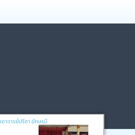
จารย์ปรีชา อักษรมี