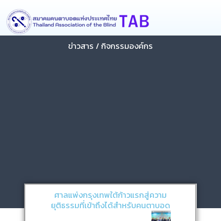
Skip
content
to
content
ข่าวสาร / กิจกรรมองค์กร
ศาลแพ่งกรุงเทพใต้ก้าวแรกสู่ความ
ยุติธรรมที่เข้าถึงได้สำหรับคนตาบอด