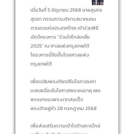
เมื่อวันที่ 5 มิถุนายน 2568 นายสุนทร
สุขชา กรรมการบริหารสมาคมคน
ตาบอดแห่งประเทศไทย เข้าร่วมพิธี
เปิดโครงการ “ร่วมใจไกล่เกลี่ย
2025” ณ ศาลแพ่งกรุงเทพใต้
โครงการนี้จัดขึ้นโดยศาลแพ่ง
กรุงเทพใต้
เพื่อเฉลิมพระเกียรติในโอกาสมหา
มงคลเนื่องในโอกาสพระชนมายุ ๗๓
พรรษาของพระบาทสมเด็จ
พระเจ้าอยู่หัว 28 กรกฎาคม 2568
เพื่อส่งเสริมความเข้าใจด้านการไกล่