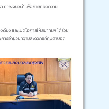
า กาญจนวตี” เพื่อถ่ายทอดความ
ียิ่ง และเปิดโอกาสให้สมาคมฯ ได้ร่วม
รและการอำนวยความสะดวกแก่คนตาบอด