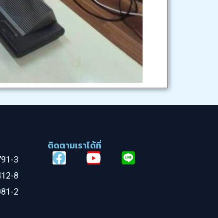
ติดตามเราได้ที่
F
Y
L
791-3
a
o
i
412-8
c
u
n
081-2
e
t
e
b
u
O