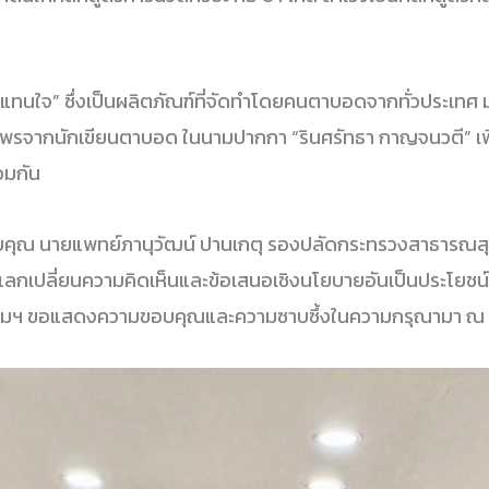
าแทนใจ” ซึ่งเป็นผลิตภัณฑ์ที่จัดทำโดยคนตาบอดจากทั่วประเทศ
รจากนักเขียนตาบอด ในนามปากกา “รินศรัทธา กาญจนวตี” เพ
วมกัน
นายแพทย์ภานุวัฒน์ ปานเกตุ รองปลัดกระทรวงสาธารณสุข เป็น
มแลกเปลี่ยนความคิดเห็นและข้อเสนอเชิงนโยบายอันเป็นประโยช
ฯ ขอแสดงความขอบคุณและความซาบซึ้งในความกรุณามา ณ โ