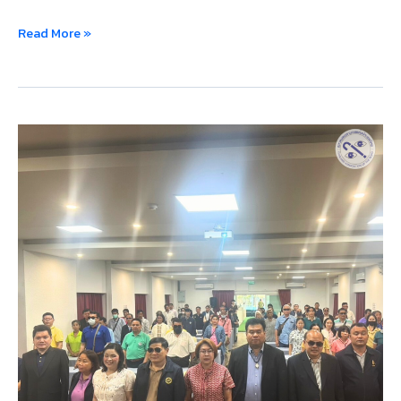
Read More »
สมาคม
คน
ตาบอด
แห่ง
ประเทศไทย
จัด
โครงการ
ส่ง
เสริม
เครือ
ข่าย