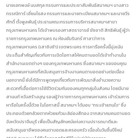
สะดวก
นายเอกพงษ์ นบสกุล กรรมการและประชาสัมพันธ์สมาคมฯ นางสาว
สำหรับ
กรรณิการ์ เอี่ยมไธสง กรรมการและนายทะเบียนสมาคมฯ และนายวีร
คน
ศักดิ์ ตั้งพูลพันธุ์ ประธานคณะกรรมการบริหารสมาคมฯสาขา
ตาบอด
กรุงเทพมหานคร ได้เข้าพบรองศาสตราจารย์ ชัชชาติ สิทธิพันธุ์ ผู้ว่า
ราชการกรุงเทพมหานคร ณ ห้องอัมรินทร์ ศาลาว่าการ
กรุงเทพมหานคร (เสาชิงช้า) เขตพระนคร การหารือครั้งนี้มุ่งเน้น
ประเด็นสำคัญเกี่ยวกับการเปิดโอกาสให้คนตาบอดได้เข้าทำงานใน
สำนักงานเขตต่างๆ ของกรุงเทพมหานคร ซึ่งสมาคมฯ ขอขอบคุณ
กรุงเทพมหานครที่สนับสนุนการจ้างงานคนตาบอดอย่างต่อเนื่อง
นอกจากนี้ ยังได้มีการพูดคุยเกี่ยวกับการพัฒนาสิ่งอำนวยความ
สะดวกที่เอื้อต่อการใช้ชีวิตร่วมกันของคนทุกกลุ่มในสังคม โดยมีนาย
สานนท์ หวังสร้างบุญ รองผู้ว่าราชการกรุงเทพมหานคร เข้าร่วมการ
หารือในครั้งนี้ด้วย ในโอกาสนี้ สมาคมฯ ได้มอบ “กระเช้าแทนใจ” ซึ่ง
ประกอบด้วยกล้วยตากห้วยแก้วมะลิอ่องสีทอง จากสมาคมคนตาบอด
จังหวัดปราจีนบุรี เพื่อเป็นสัญลักษณ์แห่งความปรารถนาดีและ
สนับสนุนอาชีพของคนตาบอดและครอบครัว เนื่องในวันขึ้นปีใหม่