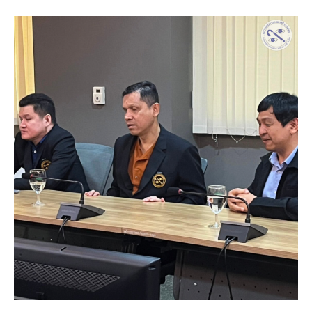
สมาคม
คน
ตาบอด
แห่ง
ประเทศไทย
หารือ
กับ
ปลัด
กระทรวง
de
มุ่ง
มั่น
ผลัก
ดัน
การ
เข้า