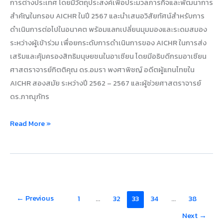
การต่างประเทศ โดยมีวัตถุประสงค์เพื่อประมวลภารกิจและพัฒนาการ
สำคัญในกรอบ AICHR ในปี 2567 และนำเสนอวิสัยทัศน์สำหรับการ
ดำเนินการต่อไปในอนาคต พร้อมแลกเปลี่ยนมุมมองและระดมสมอง
ระหว่างผู้เข้าร่วม เพื่อยกระดับการดำเนินการของ AICHR ในการส่ง
เสริมและคุ้มครองสิทธิมนุษยชนในอาเซียน โดยมีอธิบดีกรมอาเซียน
ศาสตราจารย์กิตติคุณ ดร.อมรา พงศาพิชญ์ อดีตผู้แทนไทยใน
AICHR สองสมัย ระหว่างปี 2562 – 2567 และผู้ช่วยศาสตราจารย์
ดร.ภาณุภัทร
Read More »
←
Previous
1
…
32
33
34
…
38
Next
→