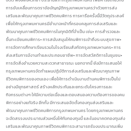
จิตต์ พงษ์สิงห์วิทยา ประธานสภากรุงเทพมหานคร เพื่อหารือเกี่ยวกับ
การขับเคลื่อนการตราข้อบัญญัติกรุงเทพมหานครว่าด้วยการส่ง
เสริมและพัฒนาคุณภาพชีวิตคนพิการ การหารือครั้งนี้มีวัตถุประสงค์
เพื่อให้กรุงเทพมหานครมีอำนาจหน้าที่ครอบคลุมการส่งเสริมและ
พัฒนาคุณภาพชีวิตคนพิการในทุกมิติที่จำเป็น เช่น• การสำรวจและ
ขึ้นทะเบียนคนพิการ• การสนับสนุนให้คนพิการเข้าถึงระบบสุขภาพ•
การจัดการศึกษาเรียนรวมในโรงเรียนสังกัดกรุงเทพมหานคร• การ
ส่งเสริมการมีงานทำและประกอบอาชีพ• การจัดสวัสดิการในชุมชน•
การจัดสิ่งอำนวยความสะดวกสาธารณะ นอกจากนี้ ยังมีการเสนอให้
กรุงเทพมหานครจัดทำแผนปฏิบัติการส่งเสริมและพัฒนาคุณภาพ
ชีวิตคนพิการของตนเอง เพื่อให้การดำเนินงานด้านคนพิการเป็นไป
อย่างมียุทธศาสตร์ สร้างหลักประกันและยกระดับโครงการและ
กิจกรรมต่างๆ ให้มีความต่อเนื่องและตอบสนองความต้องการของคน
พิการอย่างแท้จริง อีกทั้ง มีการเสนอจัดตั้งกองทุนส่งเสริมและ
พัฒนาคุณภาพชีวิตคนพิการกรุงเทพมหานคร โดยกรุงเทพมหานคร
จะจัดสรรงบประมาณส่วนหนึ่งให้กับกองทุนนี้ และในอนาคตกองทุนส่ง
เสริมและพัฒนาคุณภาพชีวิตคนพิการจะสามารถรับงบประมาณเพิ่ม