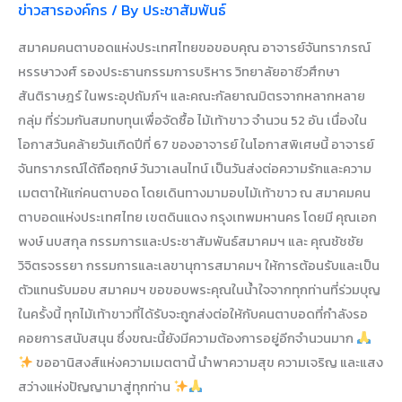
ข่าวสารองค์กร
/ By
ประชาสัมพันธ์
สมาคมคนตาบอดแห่งประเทศไทยขอขอบคุณ อาจารย์จันทราภรณ์
หรรษาวงศ์ รองประธานกรรมการบริหาร วิทยาลัยอาชีวศึกษา
สันติราษฎร์ ในพระอุปถัมภ์ฯ และคณะกัลยาณมิตรจากหลากหลาย
กลุ่ม ที่ร่วมกันสมทบทุนเพื่อจัดซื้อ ไม้เท้าขาว จำนวน 52 อัน เนื่องใน
โอกาสวันคล้ายวันเกิดปีที่ 67 ของอาจารย์ ในโอกาสพิเศษนี้ อาจารย์
จันทราภรณ์ได้ถือฤกษ์ วันวาเลนไทน์ เป็นวันส่งต่อความรักและความ
เมตตาให้แก่คนตาบอด โดยเดินทางมามอบไม้เท้าขาว ณ สมาคมคน
ตาบอดแห่งประเทศไทย เขตดินแดง กรุงเทพมหานคร โดยมี คุณเอก
พงษ์ นบสกุล กรรมการและประชาสัมพันธ์สมาคมฯ และ คุณชัชชัย
วิจิตรจรรยา กรรมการและเลขานุการสมาคมฯ ให้การต้อนรับและเป็น
ตัวแทนรับมอบ สมาคมฯ ขอขอบพระคุณในน้ำใจจากทุกท่านที่ร่วมบุญ
ในครั้งนี้ ทุกไม้เท้าขาวที่ได้รับจะถูกส่งต่อให้กับคนตาบอดที่กำลังรอ
คอยการสนับสนุน ซึ่งขณะนี้ยังมีความต้องการอยู่อีกจำนวนมาก
ขออานิสงส์แห่งความเมตตานี้ นำพาความสุข ความเจริญ และแสง
สว่างแห่งปัญญามาสู่ทุกท่าน