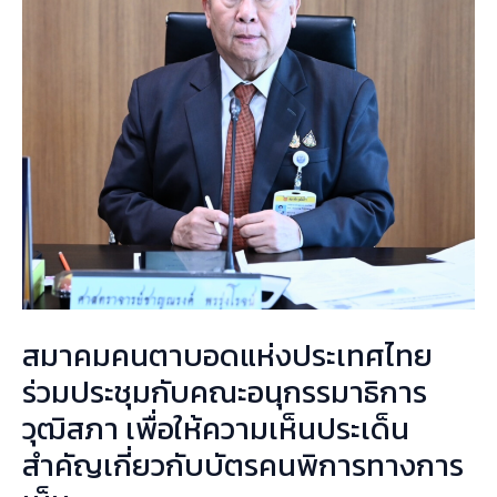
ร่วม
ประชุม
กับ
คณะ
อนุ
กรรมาธิการ
วุฒิสภา
เพื่อ
ให้
ความ
เห็น
สมาคมคนตาบอดแห่งประเทศไทย
ประเด็น
สำคัญ
ร่วมประชุมกับคณะอนุกรรมาธิการ
เกี่ยว
วุฒิสภา เพื่อให้ความเห็นประเด็น
กับ
สำคัญเกี่ยวกับบัตรคนพิการทางการ
บัตร