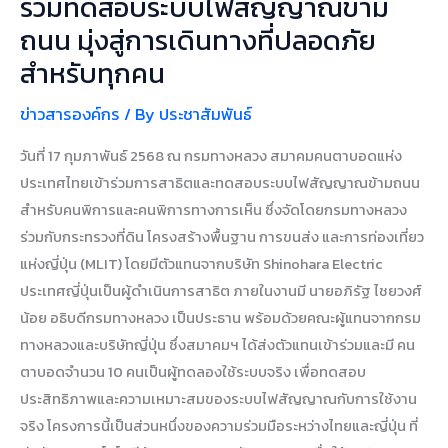
ร่วมทดสอบระบบไฟสัญญาณข้าม
ปลอดภัย
ถนน มุ่งสู่การเดินทางที่ปลอดภัย
สำหรับ
สำหรับทุกคน
ทุก
คน
ข่าวสารองค์กร
/ By
ประชาสัมพันธ์
วันที่ 17 กุมภาพันธ์ 2568 ณ กรมทางหลวง สมาคมคนตาบอดแห่ง
ประเทศไทยเข้าร่วมการสาธิตและทดสอบระบบไฟสัญญาณข้ามถนน
สำหรับคนพิการและคนพิการทางการเห็น ซึ่งจัดโดยกรมทางหลวง
ร่วมกับกระทรวงที่ดิน โครงสร้างพื้นฐาน การขนส่ง และการท่องเที่ยว
แห่งญี่ปุ่น (MLIT) โดยมีตัวแทนจากบริษัท Shinohara Electric
ประเทศญี่ปุ่นเป็นผู้ดำเนินการสาธิต ภายในงานมี นายอภิรัฐ ไชยวงศ์
น้อย อธิบดีกรมทางหลวง เป็นประธาน พร้อมด้วยคณะผู้แทนจากกรม
ทางหลวงและบริษัทญี่ปุ่น ซึ่งสมาคมฯ ได้ส่งตัวแทนเข้าร่วมและมี คน
ตาบอดจำนวน 10 คนเป็นผู้ทดลองใช้ระบบจริง เพื่อทดสอบ
ประสิทธิภาพและความเหมาะสมของระบบไฟสัญญาณกับการใช้งาน
จริง โครงการนี้เป็นส่วนหนึ่งของความร่วมมือระหว่างไทยและญี่ปุ่น ที่