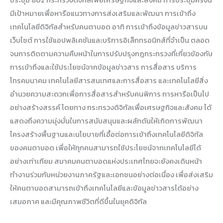
ประชุม 802 กระทรวงดิจิทัลเพื่อเศรษฐกิจและสังคม การประชุมครั้งนี้
มีเป้าหมายเพื่อหารือแนวทางการส่งเสริมและพัฒนา การเข้าถึง
เทคโนโลยีดิจิทัลสำหรับคนตาบอด อาทิ การเข้าถึงข้อมูลข่าวสารบน
เว็บไซต์ การใช้แอปพลิเคชันและบริการอิเล็กทรอนิกส์ที่จำเป็น ตลอด
จนการติดตามความคืบหน้าในการปรับปรุงกฎกระทรวงที่เกี่ยวข้องกับ
การเข้าถึงและใช้ประโยชน์จากข้อมูลข่าวสาร การสื่อสาร บริการ
โทรคมนาคม เทคโนโลยีสารสนเทศและการสื่อสาร และเทคโนโลยีสิ่ง
อำนวยความสะดวกเพื่อการสื่อสารสำหรับคนพิการ การหารือเป็นไป
อย่างสร้างสรรค์ โดยทาง กระทรวงดิจิทัลเพื่อเศรษฐกิจและสังคม ได้
แสดงถึงความมุ่งมั่นในการสนับสนุนและผลักดันให้เกิดการพัฒนา
โครงสร้างพื้นฐานและนโยบายที่เอื้อต่อการเข้าถึงเทคโนโลยีดิจิทัล
ของคนตาบอด เพื่อให้ทุกคนสามารถใช้ประโยชน์จากเทคโนโลยีได้
อย่างเท่าเทียม สมาคมคนตาบอดแห่งประเทศไทยจะยังคงเดินหน้า
ทำงานร่วมกับหน่วยงานภาครัฐและเอกชนอย่างต่อเนื่อง เพื่อส่งเสริม
ให้คนตาบอดสามารถเข้าถึงเทคโนโลยีและข้อมูลข่าวสารได้อย่าง
เสมอภาค และมีคุณภาพชีวิตที่ดีขึ้นในยุคดิจิทัล