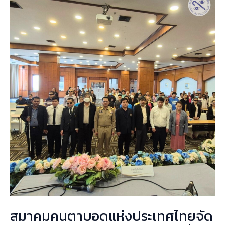
คน
ตาบอด
แห่ง
ประเทศไทย
จัด
โครงการ
สัมมนา
เชิง
ปฏิบัติ
การ
เพื่อ
เสริม
สิทธิ
ทาง
กฎหมาย
สมาคมคนตาบอดแห่งประเทศไทยจัด
สำหรับ