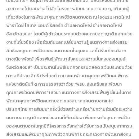
เมื่อวันที่ 8 – 10กุมภาพันธ์ 2568 สมาคมคนตาบอดแห่งประเทศไทย
สาขาภาคใต้ตอนล่าง ได้จัด โครงการสัมมนาคนตาบอด ญาติ และผู้
เกี่ยวข้องในการพัฒนาคุณภาพชีวิตคนตาบอด ณ โรงแรม หาดใหญ่
พาราไดซ์ โฮเทล แอนด์ รีสอร์ท ตำบลหาดใหญ่ อำเภอหาดใหญ่
จังหวัดสงขลา โดยมีผู้เข้าร่วมประกอบด้วยคนตาบอด ญาติ และหน่วย
งานที่เกี่ยวข้อง เพื่อร่วมกันแลกเปลี่ยนความรู้ แนวทางการส่งเสริม
สิทธิและคุณภาพชีวิตของคนตาบอดในชุมชน และได้รับเกียรติจาก
นางณิชาพัชฌ์ เพ็ชรพันธุ์ พัฒนาสังคมและความมั่นคงของมนุษย์
จังหวัดสงขลา เป็นประธานในพิธีเปิดกิจกรรมตลอด 3 วันประกอบด้วย
การอภิปราย สิทธิ ประโยชน์ ตาม แผนพัฒนาคุณภาพชีวิตคนพิการ
แห่งชาติฉบับที่ ๕ การบรรยายว่าด้วย “พรบ. ส่งเสริมและพัฒนา
คุณภาพชีวิตคนพิการ” เสวนา แนวทางการส่งเสริมฟื้นฟู ชี้แนะในการ
พัฒนาคุณภาพชีวิตคนตาบอด ของสมาคมคนตาบอดแห่ง
ประเทศไทย การสัมมนาครั้งนี้ช่วยสร้างเครือข่ายความร่วมมือระหว่าง
คนตาบอด ญาติ และหน่วยงานที่เกี่ยวข้อง เพื่อยกระดับคุณภาพชีวิต
ของคนตาบอดในทุกมิติโครงการดังกล่าวได้รับการสนับสนุนจากกรม
ส่งเสริมและพัฒนาคุณภาพชีวิตคนพิการ กระทรวงการพัฒนาสังคม