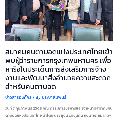
ราชการ
กรุงเทพมหานคร
เพื่อ
หารือ
ใน
ประเด็น
การ
สมาคมคนตาบอดแห่งประเทศไทยเข้า
ส่ง
เสริม
พบผู้ว่าราชการกรุงเทพมหานคร เพื่อ
การ
หารือในประเด็นการส่งเสริมการจ้าง
จ้าง
งานและพัฒนาสิ่งอำนวยความสะดวก
งาน
สำหรับคนตาบอด
และ
พัฒนา
ข่าวสารองค์กร
/ By
ประชาสัมพันธ์
สิ่ง
อำนวย
วันที่ 7 กุมภาพันธ์ 2568 คณะกรรมการบริหารและเจ้าหน้าที่สมาคมคน
ความ
ตาบอดแห่งประเทศไทย นำโดย นายสุบิน แบขุนทด อุปนายกสมาคมฯ