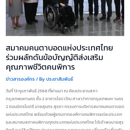
ข้อ
บัญญัติ
ส่ง
เสริม
คุณภาพ
สมาคมคนตาบอดแห่งประเทศไทย
ชีวิต
คน
ร่วมผลักดันข้อบัญญัติส่งเสริม
พิการ
คุณภาพชีวิตคนพิการ
ข่าวสารองค์กร
/ By
ประชาสัมพันธ์
วันที่ 13 กุมภาพันธ์ 2568 ที่ผ่านมา ณ ห้องประธานสภา
กรุงเทพมหานคร ชั้น 2 อาคารไอราวัฒ ศาลาว่าการกรุงเทพมห านคร
2 ถนนมิตรไมตรี นายสุนทร สุขชา กรรมการบริหารสมาคมคนตาบอด
แห่งประเทศไทย พร้อมด้วยผู้แทนจากองค์การคนพิการแต่ละประเภท
และสมาคมสภาคนพิการทุกประเภทแห่งประเทศไทย ได้เข้าพบนายสุร