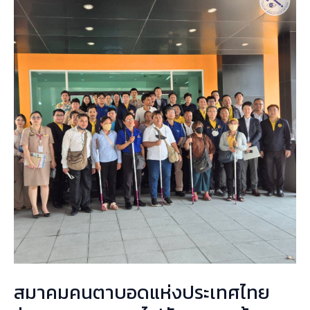
คน
ตาบอด
แห่ง
ประเทศไทย
ร่วม
ทดสอบ
ระบบ
ไฟ
สัญญาณ
ข้าม
ถนน
มุ่ง
สู่
การ
เดิน
สมาคมคนตาบอดแห่งประเทศไทย
ทาง
ที่