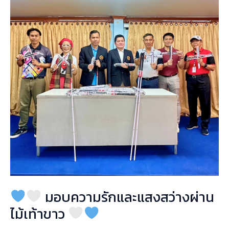
มอบ
ความ
รัก
และ
แสง
สว่าง
ผ่าน
ไม้
เท้า
ขาว
มอบความรักและแสงสว่างผ่าน
ไม้เท้าขาว