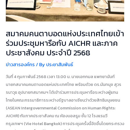
ภาค
ประชา
สังคม
ประจำ
สมาคมคนตาบอดแห่งประเทศไทยเข้า
ปี
2568
ร่วมประชุมหารือกับ AICHR และภาค
ประชาสังคม ประจำปี 2568
ข่าวสารองค์กร
/ By
ประชาสัมพันธ์
วันที่ 4 กุมภาพันธ์ 2568 เวลา 13.00 น. นายเอกกมล แพทยานันท์
นายกสมาคมคนตาบอดแห่งประเทศไทย พร้อมด้วย ดร.นันทนุช สุวร
รนาวุธ อุปนายกสมาคมฯ ได้เข้าร่วมการประชุมหารือระหว่างผู้แทน
ไทยในคณะกรรมาธิการระหว่างรัฐบาลอาเซียนว่าด้วยสิทธิมนุษยชน
(ASEAN Intergovernmental Commission on Human Rights:
AICHR) กับภาคประชาสังคม ณ ห้องบอลรูม ชั้น 12 โรงแรมวี
กรุงเทพฯ (Vie Hotel Bangkok) การประชุมครั้งนี้จัดขึ้นโดยกระทรวง