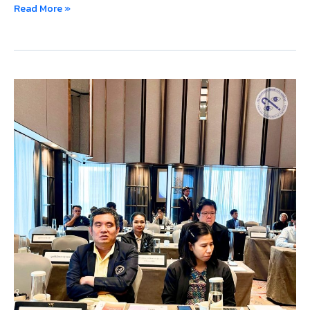
Read More »
สมาคม
คน
ตาบอด
แห่ง
ประเทศไทย
เข้า
ร่วม
ประชุม
หารือ
กับ
AICHR
และ