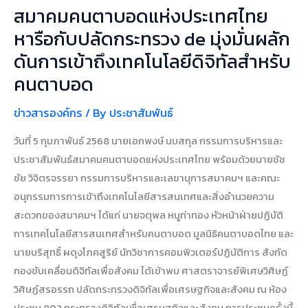
สมาคมคนตาบอดแห่งประเทศไทย
ถึง
เทคโนโลยี
หารือกับปลัดกระทรวง de มุ่งมั่นผลัก
ดิจิทัล
ดันการเข้าถึงเทคโนโลยีดิจิทัลสำหรับ
สำหรับ
คนตาบอด
คน
ตาบอด
ข่าวสารองค์กร
/ By
ประชาสัมพันธ์
วันที่ 5 กุมภาพันธ์ 2568 นายเอกพงษ์ นบสกุล กรรมการบริหารและ
ประชาสัมพันธ์สมาคมคนตาบอดแห่งประเทศไทย พร้อมด้วยนายชัช
ชัย วิจิตรจรรยา กรรมการบริหารและเลขานุการสมาคมฯ และคณะ
อนุกรรมการการเข้าถึงเทคโนโลยีสารสนเทศและสิ่งอำนวยความ
สะดวกของสมาคมฯ ได้แก่ นายจตุพล หนูท่าทอง หัวหน้าฝ่ายปฏิบัติ
การเทคโนโลยีสารสนเทศสำหรับคนตาบอด มูลนิธิคนตาบอดไทย และ
นายบริสุทธิ์ ผดุงโภคสูริย์ นักวิชาการคอมพิวเตอร์ปฏิบัติการ สังกัด
กองขับเคลื่อนดิจิทัลเพื่อสังคม ได้เข้าพบ ศาสตราจารย์พิเศษวิศิษฏ์
วิศิษฏ์สรอรรถ ปลัดกระทรวงดิจิทัลเพื่อเศรษฐกิจและสังคม ณ ห้อง